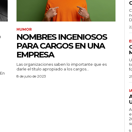
C
n
D
2
HUMOR
O
NOMBRES INGENIOSOS
E
PARA CARGOS EN UNA
EMPRESA
U
Las organizaciones saben lo importante que es
t
darle el título apropiado a los cargos...
f
 En
8 de julio de 2023
2
I
A
e
2
s
9