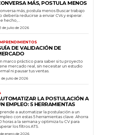
CONVERSA MÁS, POSTULA MENOS
onversa más, postula menos Buscar trabajo
o debería reducirse a enviar CVs y esperar.
e hecho,...
2 de julio de 2026
MPRENDIMIENTOS
GUÍA DE VALIDACIÓN DE
MERCADO
n marco práctico para saber si tu proyecto
iene mercado real, sin necesitar un estudio
ormal ni pausar tus ventas.
1 de julio de 2026
A
AUTOMATIZAR LA POSTULACIÓN A
UN EMPLEO: 5 HERRAMIENTAS
prende a automatizar la postulación a un
mpleo con estas 5 herramientas clave. Ahorra
0 horas a la semana y optimiza tu CV para
uperar los filtros ATS.
 de enero de 2026