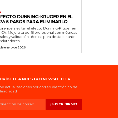
A
EFECTO DUNNING-KRUGER EN EL
V: 5 PASOS PARA ELIMINARLO
prende a evitar el efecto Dunning-Kruger en
l CV. Mejora tu perfil profesional con métricas
eales y validación técnica para destacar ante
eclutadores.
 de enero de 2026
CRÍBETE A NUESTRO NEWSLETTER
be actualizaciones por correo electrónico de
eagilidad
¡SUSCRIBIRME!