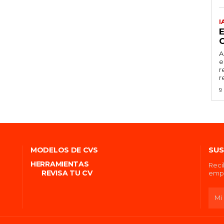
I
C
A
e
r
r
9
SUS
MODELOS DE CVS
HERRAMIENTAS
Reci
REVISA TU CV
empl