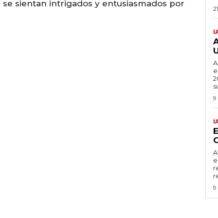
 se sientan intrigados y entusiasmados por
2
I
A
e
2
s
9
I
C
A
e
r
r
9