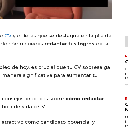
 o
CV
y quieres que se destaque en la pila de
ntado cómo puedes
redactar tus logros
de la
R
leo de hoy, es crucial que tu CV sobresalga
C
n
e manera significativa para aumentar tu
D
2
s consejos prácticos sobre
cómo redactar
E
hoja de vida o CV.
U
tractivo como candidato potencial y
t
f