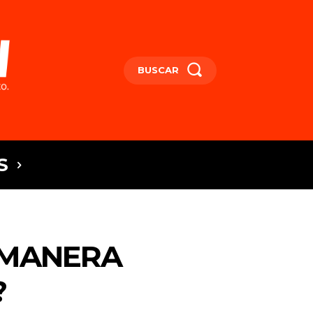
BUSCAR
S
 MANERA
?