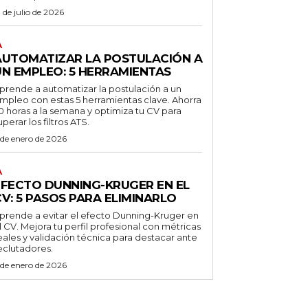
1 de julio de 2026
A
AUTOMATIZAR LA POSTULACIÓN A
UN EMPLEO: 5 HERRAMIENTAS
prende a automatizar la postulación a un
mpleo con estas 5 herramientas clave. Ahorra
0 horas a la semana y optimiza tu CV para
uperar los filtros ATS.
 de enero de 2026
A
EFECTO DUNNING-KRUGER EN EL
V: 5 PASOS PARA ELIMINARLO
prende a evitar el efecto Dunning-Kruger en
l CV. Mejora tu perfil profesional con métricas
eales y validación técnica para destacar ante
eclutadores.
 de enero de 2026